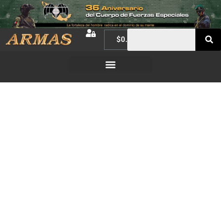
$
0.00