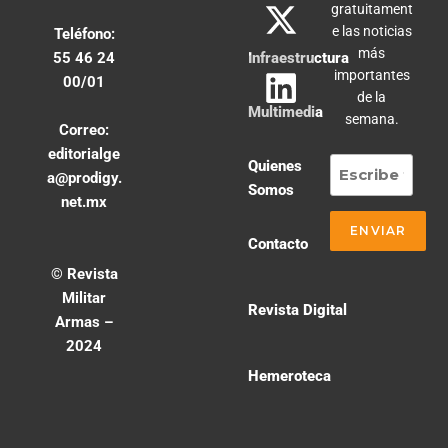
gratuitament
e las noticias
Teléfono:
más
55 46 24
Infraestructura
importantes
00/01
de la
Multimedia
semana.
Correo:
editorialge
Quienes
a@prodigy.
Somos
net.mx
Contacto
© Revista
Militar
Revista Digital
Armas –
2024
Hemeroteca