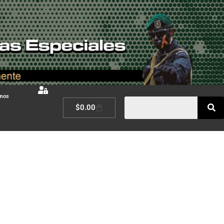
omos
$
0.00