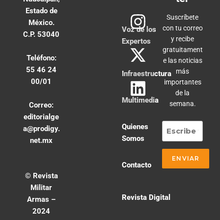
Estado de
Suscríbete
México.
con tu correo
Voz de los
C.P. 53040
y recibe
Expertos
gratuitament
Teléfono:
e las noticias
55 46 24
más
Infraestructura
00/01
importantes
de la
Multimedia
semana.
Correo:
editorialge
Quienes
a@prodigy.
Somos
net.mx
Contacto
© Revista
Militar
Revista Digital
Armas –
2024