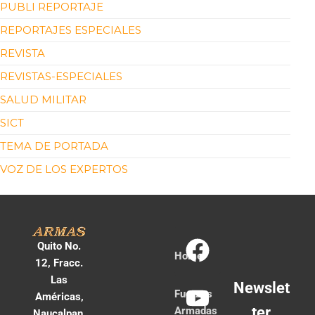
PUBLI REPORTAJE
REPORTAJES ESPECIALES
REVISTA
REVISTAS-ESPECIALES
SALUD MILITAR
SICT
TEMA DE PORTADA
VOZ DE LOS EXPERTOS
Quito No.
Home
12, Fracc.
Las
Newslet
Fuerzas
Américas,
ter
Armadas
Naucalpan,