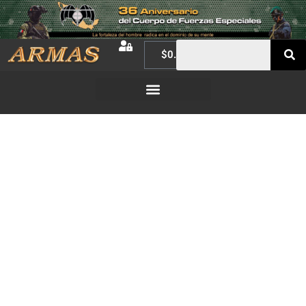
$
0.00