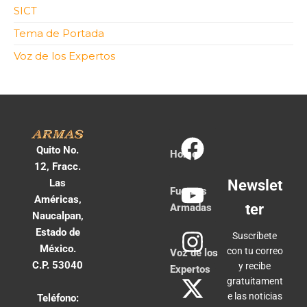
SICT
Tema de Portada
Voz de los Expertos
Quito No.
Home
12, Fracc.
Las
Newslet
Fuerzas
Américas,
ter
Armadas
Naucalpan,
Estado de
Suscríbete
México.
con tu correo
Voz de los
C.P. 53040
y recibe
Expertos
gratuitament
e las noticias
Teléfono: