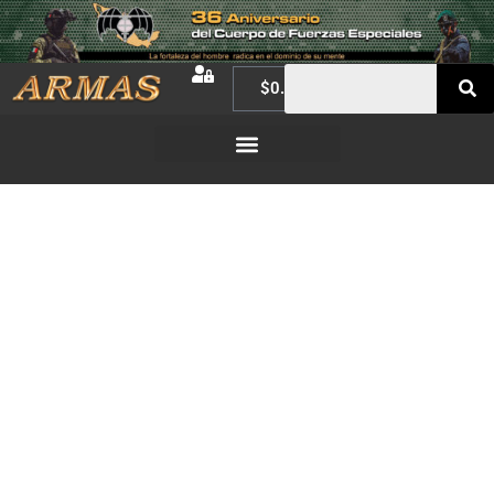
$
0.00