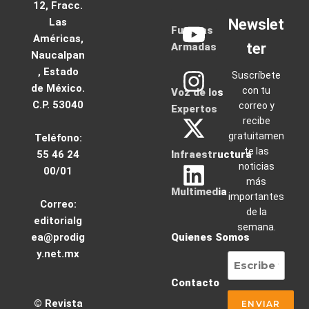
12, Fracc.
Las
Newslet
Fuerzas
Américas,
ter
Armadas
Naucalpan
, Estado
Suscríbete
de México.
con tu
Voz de los
C.P. 53040
correo y
Expertos
recibe
gratuitamen
Teléfono:
te las
55 46 24
Infraestructura
noticias
00/01
más
Multimedia
importantes
Correo:
de la
editorialg
semana.
ea@prodig
Quienes Somos
y.net.mx
Contacto
© Revista