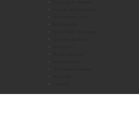
Fuerzas Armadas
Voz de los Expertos
Infraestructura
Multimedia
Mascotas Obituarios
Quienes Somos
Contacto
Revista Digital
Hemeroteca
Obituarios Armas
Suscribir
Cuenta