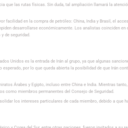
a que las rutas físicas. Sin duda, tal ampliación llamará la atenció
 facilidad en la compra de petróleo: China, India y Brasil, el acce
impiden desarrollarse económicamente. Los analistas coinciden en 
 y de seguridad.
dos Unidos es la entrada de Irán al grupo, ya que algunas sancion
esperado, por lo que queda abierta la posibilidad de que Irán con
iratos Árabes y Egipto, incluso entre China e India. Mientras tanto, 
tados como miembros permanentes del Consejo de Seguridad.
solidar los intereses particulares de cada miembro, debido a que 
xico y Corea del Sur, entre otras naciones, fueron invitados a su r