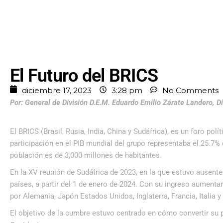
El Futuro del BRICS
diciembre 17, 2023
3:28 pm
No Comments
Por: General de División D.E.M. Eduardo Emilio Zárate Landero, Di
El BRICS (Brasil, Rusia, India, China y Sudáfrica), es un foro 
participación en el PIB mundial del grupo representaba el 25.7%
población es de 3,000 millones de habitantes.
En la XV reunión de Sudáfrica de 2023, en la que estuvo ausente 
países, a partir del 1 de enero de 2024. Con su ingreso aumentar
por Alemania, Japón Estados Unidos, Inglaterra, Francia, Italia 
El objetivo de la cumbre estuvo centrado en cómo convertir su 