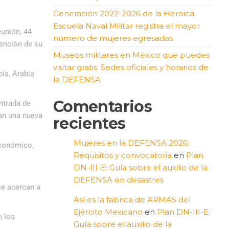
Generación 2022-2026 de la Heroica
Escuela Naval Militar registra el mayor
eunión, 44
número de mujeres egresadas
tención de su
Museos militares en México que puedes
visitar gratis: Sedes oficiales y horarios de
ía, Arabia
la DEFENSA
Comentarios
ntrada de
can una nueva
recientes
Mujeres en la DEFENSA 2026:
económico,
Requisitos y convocatoria
en
Plan
DN-III-E: Guía sobre el auxilio de la
DEFENSA en desastres
se acercan a
Así es la fabrica de ARMAS del
Ejército Mexicano
en
Plan DN-III-E:
n los
Guía sobre el auxilio de la