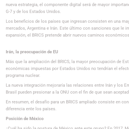
nueva estrategia, el componente digital será de mayor importanci
G-7 y de los Estados Unidos.
Los beneficios de los países que ingresan consisten en una mayor
mercados, Argentina e Irán. Este último con sanciones que le 
expansión, el BRICS pretende abrir nuevos caminos económicos
Irán, la preocupación de EU
Más que la ampliación del BRICS, la mayor preocupación de Esta
económicas impuestas por Estados Unidos no tendrían el efecto 
programa nuclear.
La nueva integración mejoraría las relaciones entre Irán y los Em
Brasil pueden presionar a la ONU con el fin de que sean acep
En resumen, el desafío para un BRICS ampliado consiste en con
diferencia ente los países.
Posición de México
¿Cuál ha sido la postura de México ante este grupo? En 2017, Mé