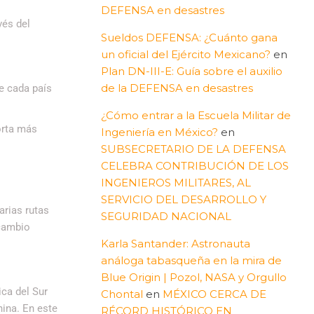
DEFENSA en desastres
vés del
Sueldos DEFENSA: ¿Cuánto gana
un oficial del Ejército Mexicano?
en
Plan DN-III-E: Guía sobre el auxilio
de la DEFENSA en desastres
e cada país
¿Cómo entrar a la Escuela Militar de
orta más
Ingeniería en México?
en
SUBSECRETARIO DE LA DEFENSA
CELEBRA CONTRIBUCIÓN DE LOS
INGENIEROS MILITARES, AL
SERVICIO DEL DESARROLLO Y
arias rutas
SEGURIDAD NACIONAL
rcambio
Karla Santander: Astronauta
análoga tabasqueña en la mira de
Blue Origin | Pozol, NASA y Orgullo
ica del Sur
Chontal
en
MÉXICO CERCA DE
hina. En este
RÉCORD HISTÓRICO EN