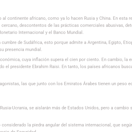
al continente africano, como ya lo hacen Rusia y China. En esta r
o cercano, descontentos de las prácticas comerciales abusivas, de
onetario Internacional y el Banco Mundial.
cumbre de Sudáfrica, esto porque admite a Argentina, Egipto, Etiop
su presencia mundial.
conómica, cuya inflación supera el cien por ciento. En cambio, la e
vado el presidente Ebrahim Raisi. En tanto, los países africanos bus
otagonistas, las que junto con los Emiratos Árabes tienen un peso 
a Rusia-Ucrania, se aislarán más de Estados Unidos, pero a cambio 
considerado la piedra angular del sistema internacional, que segú
nsejo de Seguridad.