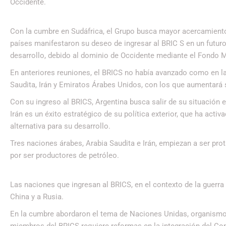
Occidente.
Con la cumbre en Sudáfrica, el Grupo busca mayor acercamiento 
países manifestaron su deseo de ingresar al BRIC S en un futur
desarrollo, debido al dominio de Occidente mediante el Fondo M
En anteriores reuniones, el BRICS no había avanzado como en la 
Saudita, Irán y Emiratos Árabes Unidos, con los que aumentará 
Con su ingreso al BRICS, Argentina busca salir de su situación e
Irán es un éxito estratégico de su política exterior, que ha acti
alternativa para su desarrollo.
Tres naciones árabes, Arabia Saudita e Irán, empiezan a ser pr
por ser productores de petróleo.
Las naciones que ingresan al BRICS, en el contexto de la guerr
China y a Rusia.
En la cumbre abordaron el tema de Naciones Unidas, organismo 
miembros del BRICS requiere reformas en la integración del Co