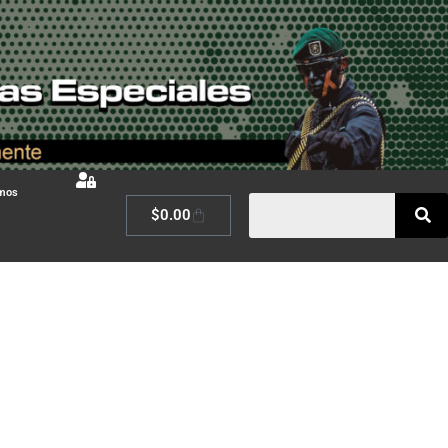
omos
$
0.00