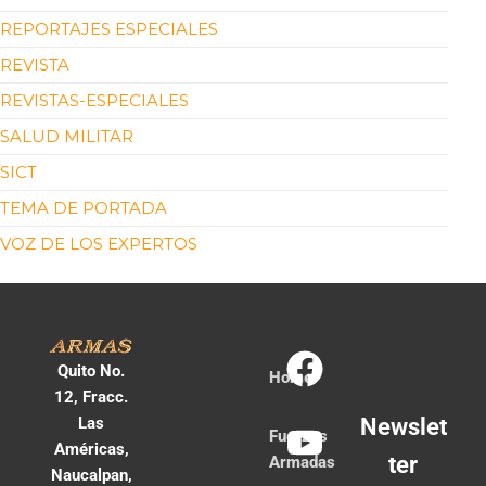
REPORTAJES ESPECIALES
REVISTA
REVISTAS-ESPECIALES
SALUD MILITAR
SICT
TEMA DE PORTADA
VOZ DE LOS EXPERTOS
Quito No.
Home
12, Fracc.
Las
Newslet
Fuerzas
Américas,
ter
Armadas
Naucalpan,