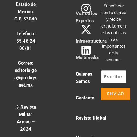
Estado de
Suscríbete
México.
con tu correo
Voz de los
C.P. 53040
y recibe
Expertos
gratuitament
e las noticias
Teléfono:
más
55 46 24
Infraestructura
importantes
00/01
de la
Multimedia
semana.
Correo:
editorialge
Quienes
a@prodigy.
Somos
net.mx
Contacto
© Revista
Militar
Revista Digital
Armas –
2024