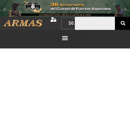
$
0.00