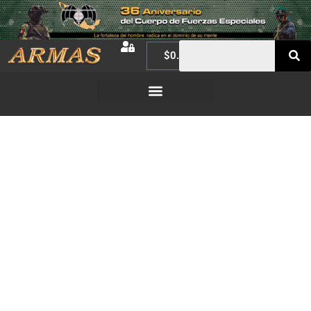
$
0.00