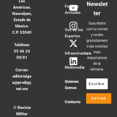
Las
Newslet
Fuerzas
Américas,
ter
Armadas
Naucalpan,
Estado de
Suscríbete
México.
con tu correo
Voz de los
C.P. 53040
y recibe
Expertos
gratuitament
Teléfono:
e las noticias
55 46 24
más
Infraestructura
00/01
importantes
de la
Multimedia
semana.
Correo:
editorialge
Quienes
a@prodigy.
Somos
net.mx
Contacto
© Revista
Militar