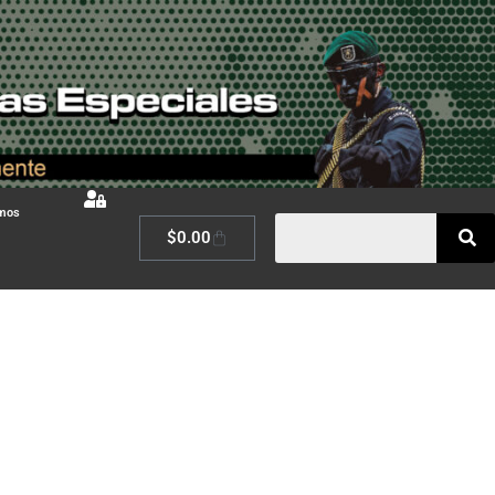
omos
$
0.00