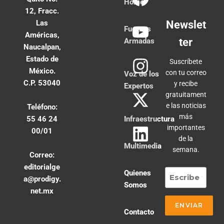
Home
12, Fracc.
Las
Newslet
Fuerzas
Américas,
ter
Armadas
Naucalpan,
Estado de
Suscríbete
México.
con tu correo
Voz de los
C.P. 53040
y recibe
Expertos
gratuitament
e las noticias
Teléfono:
más
55 46 24
Infraestructura
importantes
00/01
de la
Multimedia
semana.
Correo:
editorialge
Quienes
a@prodigy.
Somos
net.mx
Contacto