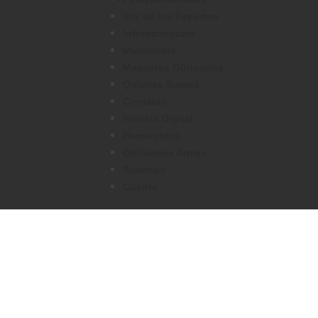
Voz de los Expertos
Infraestructura
Multimedia
Mascotas Obituarios
Quienes Somos
Contacto
Revista Digital
Hemeroteca
Obituarios Armas
Suscribir
Cuenta