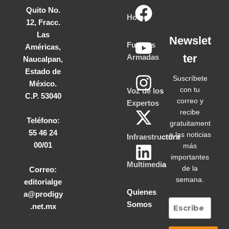
Quito No.
Home
12, Fracc.
Las
Newslet
Fuerzas
Américas,
ter
Armadas
Naucalpan,
Estado de
Suscríbete
México.
con tu
Voz de los
C.P. 53040
correo y
Expertos
recibe
Teléfono:
gratuitament
55 46 24
e las noticias
Infraestructura
00/01
más
importantes
Multimedia
de la
Correo:
semana.
editorialge
Quienes
a@prodigy
Somos
.net.mx