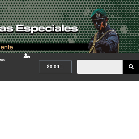
omos
$
0.00