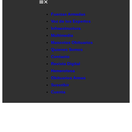
Fuerzas Armadas
Voz de los Expertos
Infraestructura
Multimedia
Mascotas Obituarios
Quienes Somos
Contacto
Revista Digital
Hemeroteca
Obituarios Armas
Suscribir
Cuenta