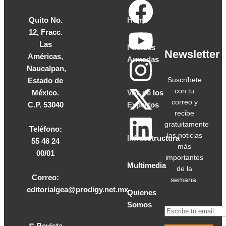
Quito No.
Home
12, Fracc.
Las
Fuerzas
Newsletter
Américas,
Armadas
Naucalpan,
Suscríbete
Estado de
con tu
México.
Voz de los
correo y
C.P. 53040
Expertos
recibe
gratuitamente
Teléfono:
las noticias
Infraestructura
55 46 24
más
00/01
importantes
Multimedia
de la
Correo:
semana.
editorialgea@prodigy.net.mx
Quienes
Somos
© Revista