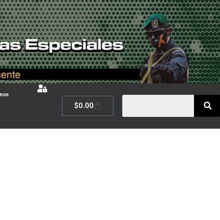
omos
$
0.00