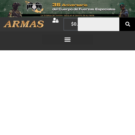
$
0.00