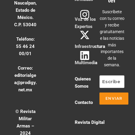
ter
Naucalpan,
Estado de
Suscríbete
México.
con tu correo
Voz de los
C.P. 53040
y recibe
Expertos
gratuitament
e las noticias
Teléfono:
más
55 46 24
Infraestructura
importantes
00/01
de la
Multimedia
semana.
Correo:
editorialge
Quienes
a@prodigy.
Somos
net.mx
Contacto
© Revista
Militar
Revista Digital
Armas –
2024