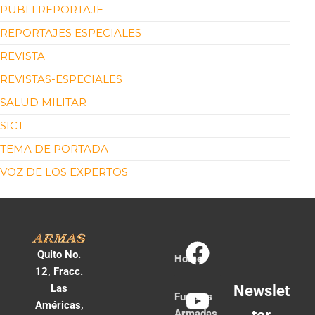
PUBLI REPORTAJE
REPORTAJES ESPECIALES
REVISTA
REVISTAS-ESPECIALES
SALUD MILITAR
SICT
TEMA DE PORTADA
VOZ DE LOS EXPERTOS
Quito No.
Home
12, Fracc.
Las
Newslet
Fuerzas
Américas,
Armadas