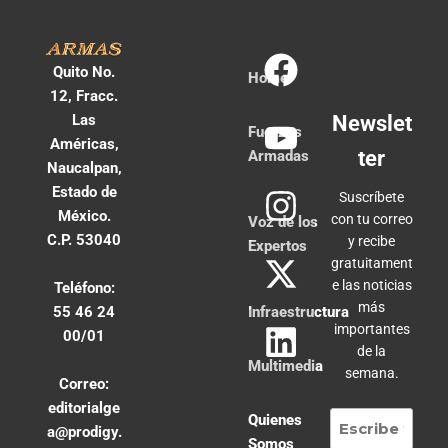
Quito No.
Home
12, Fracc.
Las
Newslet
Fuerzas
Américas,
ter
Armadas
Naucalpan,
Estado de
Suscríbete
México.
con tu correo
Voz de los
C.P. 53040
y recibe
Expertos
gratuitament
e las noticias
Teléfono:
más
55 46 24
Infraestructura
importantes
00/01
de la
Multimedia
semana.
Correo:
editorialge
Quienes
a@prodigy.
Somos