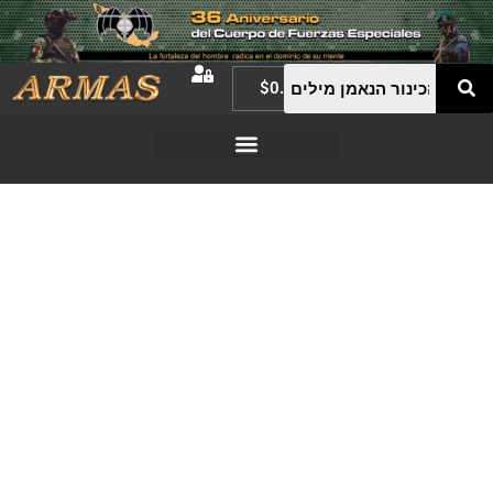
$
0.00