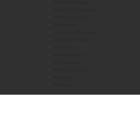
Fuerzas Armadas
Voz de los Expertos
Infraestructura
Multimedia
Mascotas Obituarios
Quienes Somos
Contacto
Revista Digital
Hemeroteca
Obituarios Armas
Suscribir
Cuenta