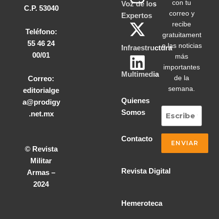
con tu
Voz de los
C.P. 53040
correo y
Expertos
recibe
Teléfono:
gratuitament
55 46 24
e las noticias
Infraestructura
00/01
más
importantes
Multimedia
de la
Correo:
semana.
editorialge
Quienes
a@prodigy
Somos
.net.mx
Contacto
© Revista
Militar
Revista Digital
Armas –
2024
Hemeroteca