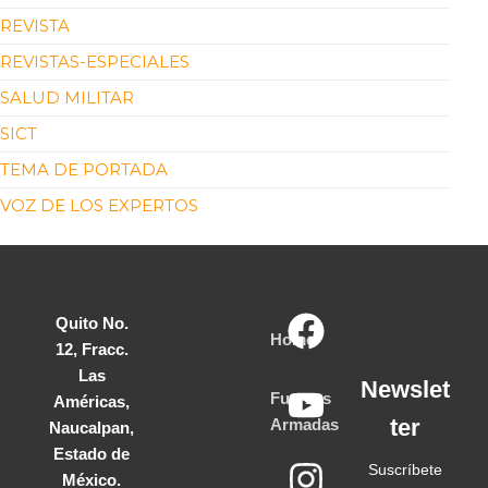
REVISTA
REVISTAS-ESPECIALES
SALUD MILITAR
SICT
TEMA DE PORTADA
VOZ DE LOS EXPERTOS
Quito No.
Home
12, Fracc.
Las
Newslet
Fuerzas
Américas,
ter
Armadas
Naucalpan,
Estado de
Suscríbete
México.