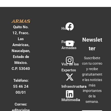
Quito No.
Home
12, Fracc.
Las
Newslet
Fuerzas
Américas,
ter
Armadas
Naucalpan,
Estado de
Suscríbete
México.
con tu correo
Voz de los
C.P. 53040
y recibe
Expertos
gratuitament
e las noticias
Teléfono:
más
55 46 24
Infraestructura
importantes
00/01
de la
Multimedia
semana.
Correo:
editorialge