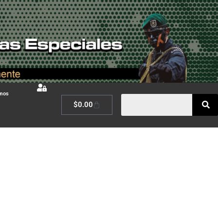
omos
$
0.00