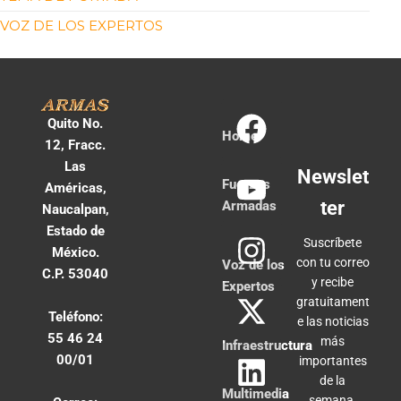
VOZ DE LOS EXPERTOS
Quito No.
Home
12, Fracc.
Las
Newslet
Fuerzas
Américas,
ter
Armadas
Naucalpan,
Estado de
Suscríbete
México.
con tu correo
Voz de los
C.P. 53040
y recibe
Expertos
gratuitament
Teléfono:
e las noticias
55 46 24
más
Infraestructura
00/01
importantes
de la
Multimedia
semana.