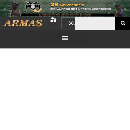
$
0.00