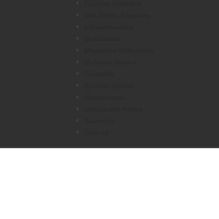
Fuerzas Armadas
Voz de los Expertos
Infraestructura
Multimedia
Mascotas Obituarios
Quienes Somos
Contacto
Revista Digital
Hemeroteca
Obituarios Armas
Suscribir
Cuenta