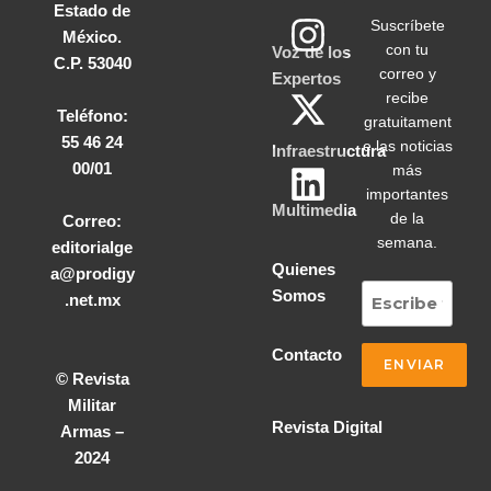
Estado de
Suscríbete
México.
con tu
Voz de los
C.P. 53040
correo y
Expertos
recibe
Teléfono:
gratuitament
55 46 24
e las noticias
Infraestructura
00/01
más
importantes
Multimedia
de la
Correo:
semana.
editorialge
Quienes
a@prodigy
Somos
.net.mx
Contacto
© Revista
Militar
Revista Digital
Armas –
2024