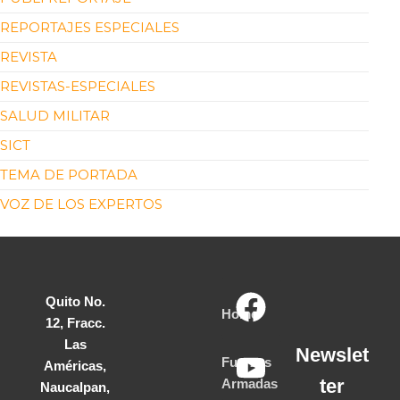
REPORTAJES ESPECIALES
REVISTA
REVISTAS-ESPECIALES
SALUD MILITAR
SICT
TEMA DE PORTADA
VOZ DE LOS EXPERTOS
Quito No.
Home
12, Fracc.
Las
Newslet
Fuerzas
Américas,
ter
Armadas
Naucalpan,