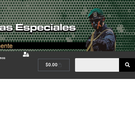
omos
$
0.00