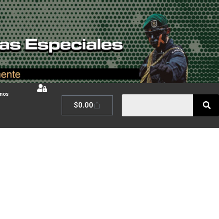
omos
$
0.00