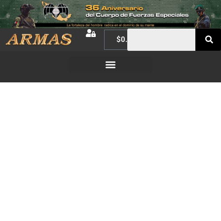
$
0.00