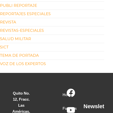
PUBLI REPORTAJE
REPORTAJES ESPECIALES
REVISTA
REVISTAS-ESPECIALES
SALUD MILITAR
SICT
TEMA DE PORTADA
VOZ DE LOS EXPERTOS
Quito No.
Home
12, Fracc.
Las
Newslet
Fuerzas
Américas,