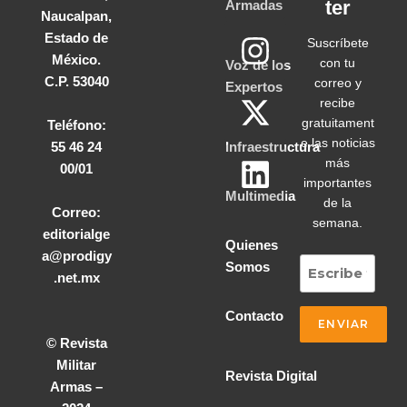
ter
Armadas
Naucalpan,
Estado de
Suscríbete
México.
con tu
Voz de los
C.P. 53040
correo y
Expertos
recibe
gratuitament
Teléfono:
e las noticias
55 46 24
Infraestructura
más
00/01
importantes
Multimedia
de la
Correo:
semana.
editorialge
Quienes
a@prodigy
Somos
.net.mx
Contacto
© Revista
Militar
Revista Digital
Armas –