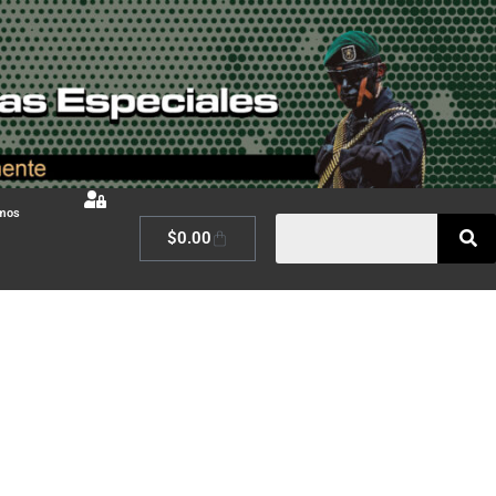
omos
$
0.00