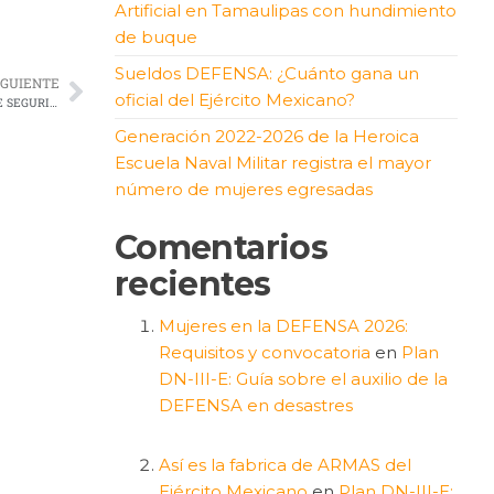
Artificial en Tamaulipas con hundimiento
de buque
Sueldos DEFENSA: ¿Cuánto gana un
IGUIENTE
oficial del Ejército Mexicano?
I.C.I.E.H INVITA A LA CIUDADANIA A PROPONER SOLUCIONES EN TEMAS DE SEGURIDAD
Generación 2022-2026 de la Heroica
Escuela Naval Militar registra el mayor
número de mujeres egresadas
Comentarios
recientes
Mujeres en la DEFENSA 2026:
Requisitos y convocatoria
en
Plan
DN-III-E: Guía sobre el auxilio de la
DEFENSA en desastres
Así es la fabrica de ARMAS del
Ejército Mexicano
en
Plan DN-III-E: