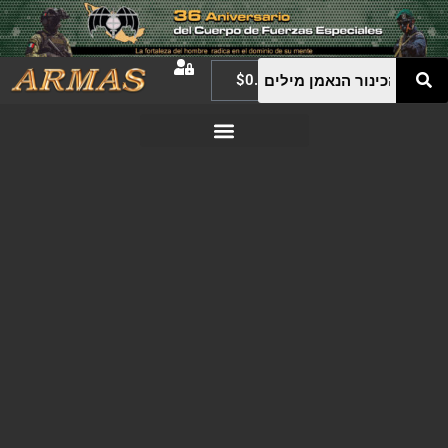
$
0.00