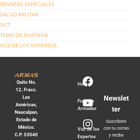
REVISTAS-ESPECIALES
SALUD MILITAR
SICT
TEMA DE PORTADA
VOZ DE LOS EXPERTOS
Quito No.
Home
12, Fracc.
Las
Newslet
Fuerzas
Américas,
ter
Armadas
Naucalpan,
Estado de
Suscríbete
México.
con tu correo
Voz de los
C.P. 53040
y recibe
Expertos