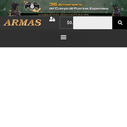
$
0.00