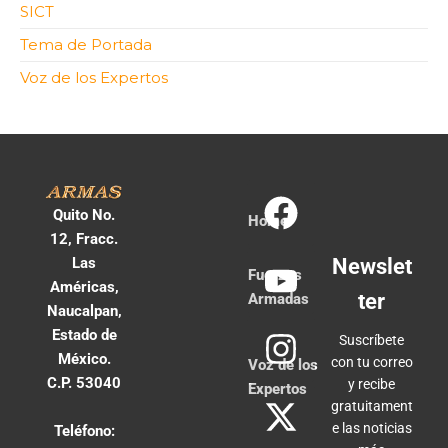
SICT
Tema de Portada
Voz de los Expertos
Quito No.
Home
12, Fracc.
Las
Newslet
Fuerzas
Américas,
ter
Armadas
Naucalpan,
Estado de
Suscríbete
México.
con tu correo
Voz de los
C.P. 53040
y recibe
Expertos
gratuitament
e las noticias
Teléfono: