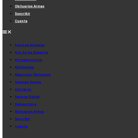
Obituarios Armas
Suscribir
Cuenta
Fuerzas Armadas
Voz de los Expertos
Infraestructura
Multimedia
Mascotas Obituarios
Quienes Somos
Contacto
Revista Digital
Hemeroteca
Obituarios Armas
Suscribir
Cuenta