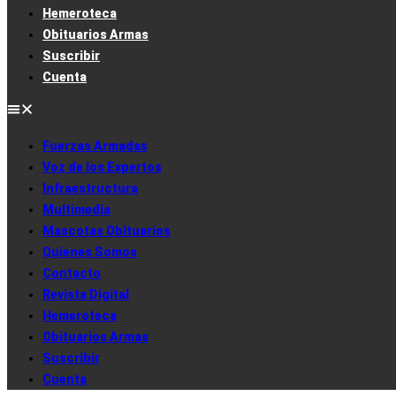
Hemeroteca
Obituarios Armas
Suscribir
Cuenta
Fuerzas Armadas
Voz de los Expertos
Infraestructura
Multimedia
Mascotas Obituarios
Quienes Somos
Contacto
Revista Digital
Hemeroteca
Obituarios Armas
Suscribir
Cuenta