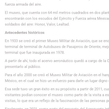
fuerza armada del aire.
El museo, que cuenta con 64 mil metros cuadrados en dos planta
encontrarán con los escudos del Ejército y Fuerza aérea Mexic
soldados del aire: Honor, Valor, Lealtad.
Antecedentes históricos
En 1933 se creó el primer Museo Militar de Aviación, que se e
terminal de terminal de Autobuses de Pasajeros de Oriente, me
terminal que fue inaugurada en 1978.
A partir de ahí, todo el acervo aeronáutico quedó a cargo de l
presentarlo al público.
Para el año 2000 se creó el Museo Militar de Aviación en el han
México, en el cual se hizo un esfuerzo para darle un lugar digno 
Esa sede tuvo un gran éxito en su propósito a partir de 2011, c
visitantes podían conocer el museo como parte de la visita a 
visitas, lo que era un reflejo de la fascinación de las personas 
Finalmente, en 2021, como parte del proyecto del Aeropuerto In