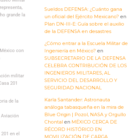
representa,
Sueldos DEFENSA: ¿Cuánto gana
ho grande la
un oficial del Ejército Mexicano?
en
Plan DN-III-E: Guía sobre el auxilio
de la DEFENSA en desastres
¿Cómo entrar a la Escuela Militar de
n México con
Ingeniería en México?
en
n
SUBSECRETARIO DE LA DEFENSA
CELEBRA CONTRIBUCIÓN DE LOS
INGENIEROS MILITARES, AL
ción militar
SERVICIO DEL DESARROLLO Y
 Casa 201
SEGURIDAD NACIONAL
Karla Santander: Astronauta
ria de la
análoga tabasqueña en la mira de
Blue Origin | Pozol, NASA y Orgullo
 Aviación
Chontal
en
MÉXICO CERCA DE
RÉCORD HISTÓRICO EN
 201 en el
MOVILIZACIÓN DE CARGA