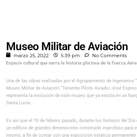
Museo Militar de Aviación
marzo 25, 2022
5:39 pm
No Comments
Espacio cultural que narra la historia gloriosa de la Fuerza Aér
Una de las obras realizadas por el Agrupamiento de Ingenieros “Sa
Museo Militar de Aviación “Teniente Piloto Aviador José Espi
representa la evolución de este museo que ya existía en un hanga
Santa Lucía.
Es así que el 10 de febrero pasado, durante los festejos del Día
un edificio de grandes dimensiones construido exprofeso para es
mismo, a fin de contar con una exposición estática permanente d