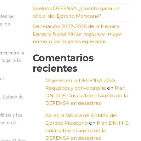
Sueldos DEFENSA: ¿Cuánto gana un
oficial del Ejército Mexicano?
ntes se
a los
Generación 2022-2026 de la Heroica
Escuela Naval Militar registra el mayor
número de mujeres egresadas
encuentra la
Comentarios
lugar a la
recientes
er
Mujeres en la DEFENSA 2026:
Requisitos y convocatoria
en
Plan
DN-III-E: Guía sobre el auxilio de la
a, Estado de
DEFENSA en desastres
litar y los
Así es la fabrica de ARMAS del
úmero de
Ejército Mexicano
en
Plan DN-III-E:
Guía sobre el auxilio de la
DEFENSA en desastres
Museo Militar