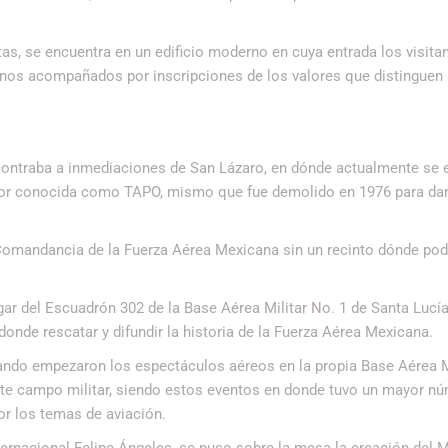
s, se encuentra en un edificio moderno en cuya entrada los visita
anos acompañados por inscripciones de los valores que distinguen 
ncontraba a inmediaciones de San Lázaro, en dónde actualmente se 
jor conocida como TAPO, mismo que fue demolido en 1976 para dar 
a Comandancia de la Fuerza Aérea Mexicana sin un recinto dónde pod
gar del Escuadrón 302 de la Base Aérea Militar No. 1 de Santa Lucí
donde rescatar y difundir la historia de la Fuerza Aérea Mexicana.
uando empezaron los espectáculos aéreos en la propia Base Aérea Mi
este campo militar, siendo estos eventos en donde tuvo un mayor n
por los temas de aviación.
ternacional Felipe Ángeles, se puso sobre la mesa la creación del 