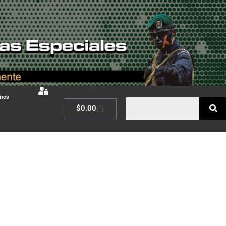
omos
$
0.00