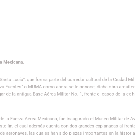
ea Mexicana.
nta Lucía”, que forma parte del corredor cultural de la Ciudad Milit
noza Fuentes” o MUMA como ahora se le conoce, dicha obra arquite
r de la antigua Base Aérea Militar No. 1, frente el casco de la ex 
 de la Fuerza Aérea Mexicana, fue inaugurado el Museo Militar de Av
te fin, el cual además cuenta con dos grandes explanadas al frente
e aeronaves, las cuales han sido piezas importantes en la historia