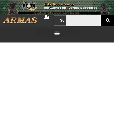
$
0.00