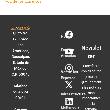
Voz de los Expertos
Quito No.
Home
12, Fracc.
Las
Newslet
Fuerzas
Américas,
ter
Armadas
Naucalpan,
Estado de
Suscríbete
México.
con tu correo
Voz de los
C.P. 53040
y recibe
Expertos
gratuitament
Teléfono:
e las noticias
55 46 24
más
Infraestructura
00/01
importantes
de la
Multimedia
semana.
Correo: