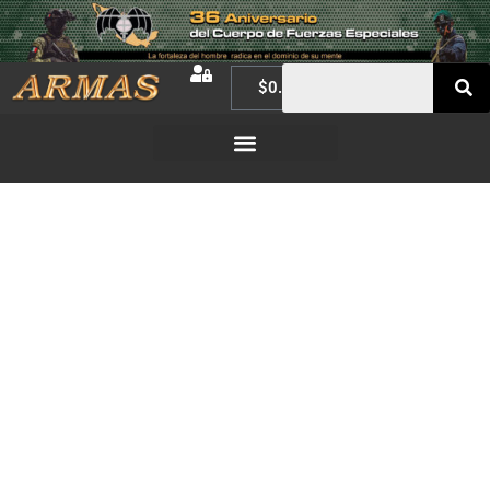
$
0.00