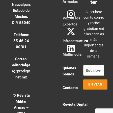
ter
Armadas
Naucalpan,
Estado de
Suscríbete
México.
con tu correo
Voz de los
C.P. 53040
y recibe
Expertos
gratuitament
e las noticias
Teléfono:
más
55 46 24
Infraestructura
importantes
00/01
de la
Multimedia
semana.
Correo:
editorialge
Quienes
a@prodigy.
Somos
net.mx
Contacto
© Revista
Militar
Revista Digital
Armas –