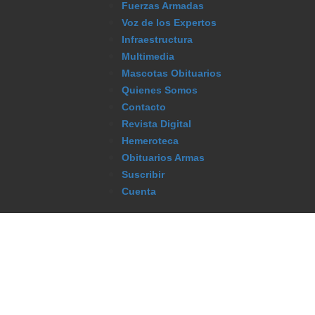
Fuerzas Armadas
Voz de los Expertos
Infraestructura
Multimedia
Mascotas Obituarios
Quienes Somos
Contacto
Revista Digital
Hemeroteca
Obituarios Armas
Suscribir
Cuenta