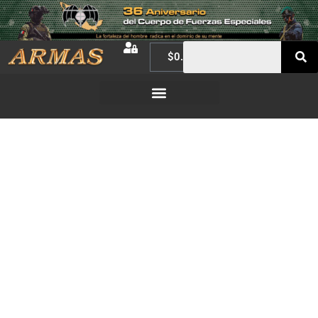
$
0.00