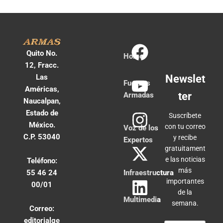
Quito No.
Home
12, Fracc.
Las
Newslet
Fuerzas
Américas,
ter
Armadas
Naucalpan,
Estado de
Suscríbete
México.
con tu correo
Voz de los
C.P. 53040
y recibe
Expertos
gratuitament
e las noticias
Teléfono:
más
55 46 24
Infraestructura
importantes
00/01
de la
Multimedia
semana.
Correo:
editorialge