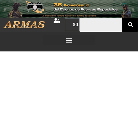
$
0.00