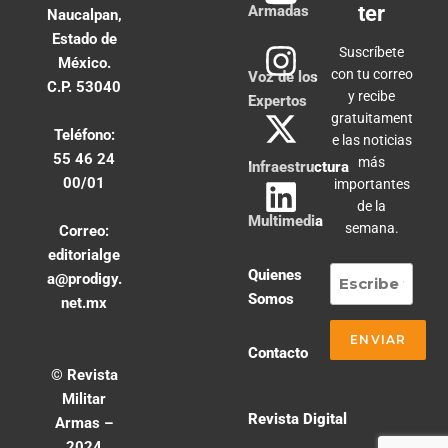
ter
Armadas
Naucalpan,
Estado de
Suscríbete
México.
con tu correo
Voz de los
C.P. 53040
y recibe
Expertos
gratuitament
Teléfono:
e las noticias
55 46 24
más
Infraestructura
00/01
importantes
de la
Multimedia
semana.
Correo:
editorialge
Quienes
a@prodigy.
Somos
net.mx
Contacto
© Revista
Militar
Revista Digital
Armas –
2024