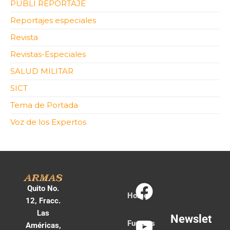
PUBLI REPORTAJE
Reportajes especiales
Revista
Revistas-Especiales
SALUD MILITAR
SICT
Tema de Portada
Voz de los Expertos
Quito No.
Home
12, Fracc.
Las
Newslet
Fuerzas
Américas,