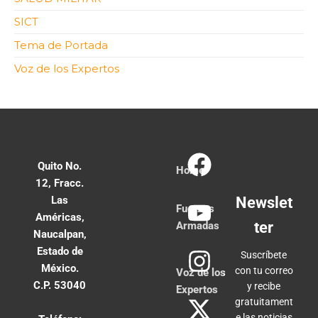
SICT
Tema de Portada
Voz de los Expertos
Quito No.
Home
12, Fracc.
Las
Newslet
Fuerzas
Américas,
ter
Armadas
Naucalpan,
Estado de
Suscríbete
México.
con tu correo
Voz de los
C.P. 53040
y recibe
Expertos
gratuitament
e las noticias