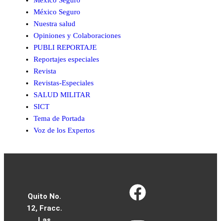
Mexico Seguro
México Seguro
Nuestra salud
Opiniones y Colaboraciones
PUBLI REPORTAJE
Reportajes especiales
Revista
Revistas-Especiales
SALUD MILITAR
SICT
Tema de Portada
Voz de los Expertos
Quito No.
Home
12, Fracc.
Home
Las