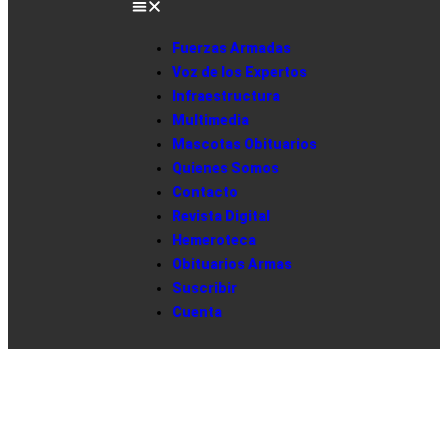
Fuerzas Armadas
Voz de los Expertos
Infraestructura
Multimedia
Mascotas Obituarios
Quienes Somos
Contacto
Revista Digital
Hemeroteca
Obituarios Armas
Suscribir
Cuenta