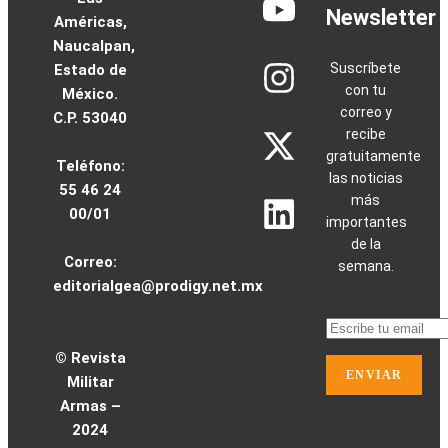
Fuerzas
Newsletter
Américas,
Armadas
Naucalpan,
Fuerzas
Suscríbete
Estado de
Armadas
con tu
México.
correo y
C.P. 53040
Voz de
recibe
los
gratuitamente
Teléfono:
Expertos
las noticias
55 46 24
Voz
más
00/01
de
importantes
los
de la
Correo:
semana.
Expertos
editorialgea@prodigy.net.mx
Infraestructura
Infraestructura
© Revista
Multimedia
Militar
Multimedia
Armas –
2024
Quienes