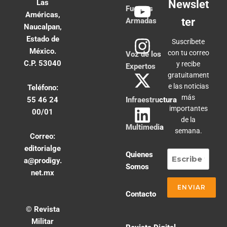
Las
Newslet
Fuerzas
Américas,
ter
Armadas
Naucalpan,
Estado de
Suscríbete
México.
con tu correo
Voz de los
C.P. 53040
y recibe
Expertos
gratuitament
e las noticias
Teléfono:
más
55 46 24
Infraestructura
importantes
00/01
de la
Multimedia
semana.
Correo:
editorialge
Quienes
a@prodigy.
Somos
net.mx
Contacto
© Revista
Militar