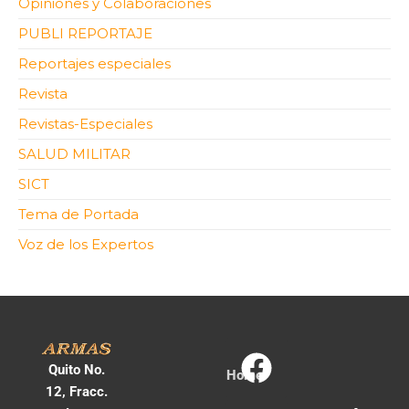
Opiniones y Colaboraciones
PUBLI REPORTAJE
Reportajes especiales
Revista
Revistas-Especiales
SALUD MILITAR
SICT
Tema de Portada
Voz de los Expertos
Quito No.
Home
12, Fracc.