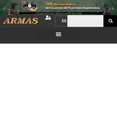
$
0.00