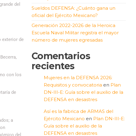
grande del
Sueldos DEFENSA: ¿Cuánto gana un
oficial del Ejército Mexicano?
Generación 2022-2026 de la Heroica
Escuela Naval Militar registra el mayor
 exterior de
número de mujeres egresadas
Comentarios
Becerra,
recientes
omo con los
Mujeres en la DEFENSA 2026:
Requisitos y convocatoria
en
Plan
DN-III-E: Guía sobre el auxilio de la
taría de
DEFENSA en desastres
Así es la fabrica de ARMAS del
Ejército Mexicano
en
Plan DN-III-E:
ados; a
Guía sobre el auxilio de la
con
DEFENSA en desastres
onómico del