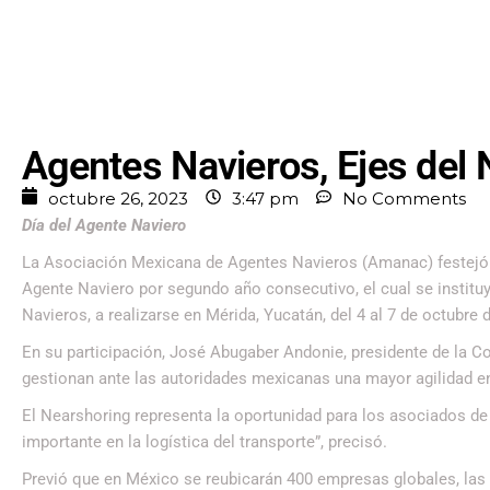
Agentes Navieros, Ejes del
octubre 26, 2023
3:47 pm
No Comments
Día del Agente Naviero
La Asociación Mexicana de Agentes Navieros (Amanac) festejó s
Agente Naviero por segundo año consecutivo, el cual se institu
Navieros, a realizarse en Mérida, Yucatán, del 4 al 7 de octubre 
En su participación, José Abugaber Andonie, presidente de la
gestionan ante las autoridades mexicanas una mayor agilidad e
El Nearshoring representa la oportunidad para los asociados de
importante en la logística del transporte”, precisó.
Previó que en México se reubicarán 400 empresas globales, las