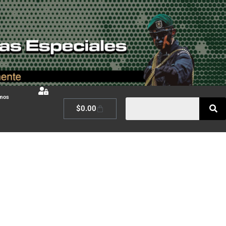
omos
$
0.00