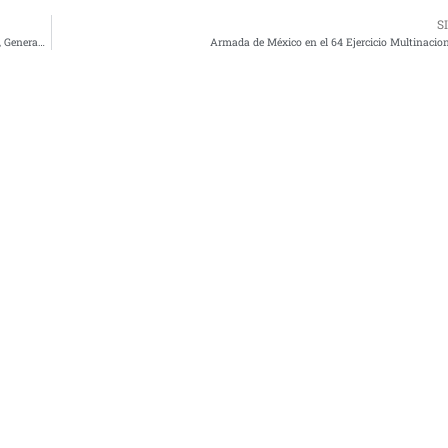
S
Infraestructura Carretera, Transporte Multimodal y Acceso a Telecomunicaciones, Generan Bienestar Social
Armada de México en el 64 Ejercicio Multinaci