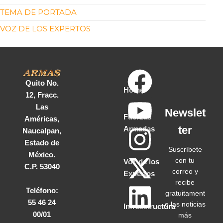
TEMA DE PORTADA
VOZ DE LOS EXPERTOS
Quito No.
Home
12, Fracc.
Las
Newslet
Fuerzas
Américas,
ter
Armadas
Naucalpan,
Estado de
Suscríbete
México.
con tu
Voz de los
C.P. 53040
correo y
Expertos
recibe
Teléfono:
gratuitament
55 46 24
e las noticias
Infraestructura
00/01
más