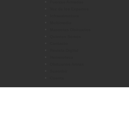
Fuerzas Armadas
Voz de los Expertos
Infraestructura
Multimedia
Mascotas Obituarios
Quienes Somos
Contacto
Revista Digital
Hemeroteca
Obituarios Armas
Suscribir
Cuenta