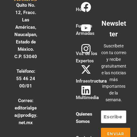
Quito No.
Home
12, Fracc.
Las
Newslet
Fuerzas
Américas,
ter
Armadas
Naucalpan,
Estado de
Suscríbete
México.
con tu correo
Voz de los
C.P. 53040
y recibe
Expertos
gratuitament
Teléfono:
e las noticias
55 46 24
más
Infraestructura
00/01
importantes
de la
Multimedia
semana.
Correo:
editorialge
Quienes
a@prodigy.
Somos
net.mx