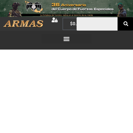
$
0.00