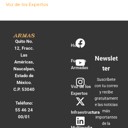
Voz de los Expertos
Quito No.
Home
12, Fracc.
Las
Newslet
Fuerzas
Américas,
ter
Armadas
Naucalpan,
Estado de
Suscríbete
México.
con tu correo
Voz de los
C.P. 53040
y recibe
Expertos
gratuitament
Teléfono:
e las noticias
55 46 24
más
Infraestructura
00/01
importantes
de la
Multimedia