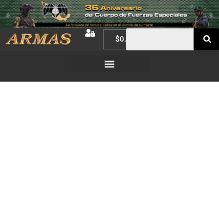
$
0.00