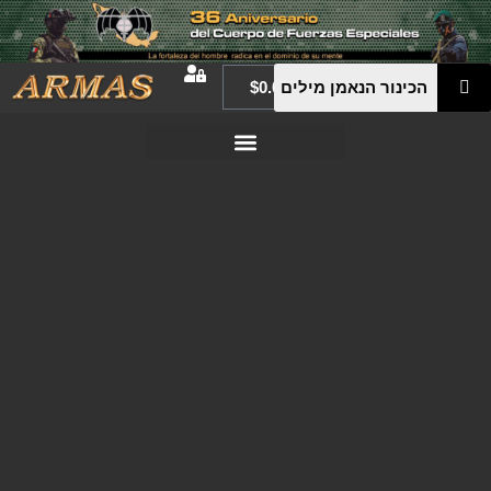
$
0.00