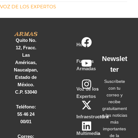
VOZ DE LOS EXPERTOS
Quito No.
Home
12, Fracc.
Las
Newslet
Fuerzas
Américas,
ter
Armadas
Naucalpan,
Estado de
Suscríbete
México.
con tu
Voz de los
C.P. 53040
correo y
Expertos
recibe
Teléfono:
gratuitament
55 46 24
e las noticias
Infraestructura
00/01
más
importantes
Multimedia
de la
Correo: