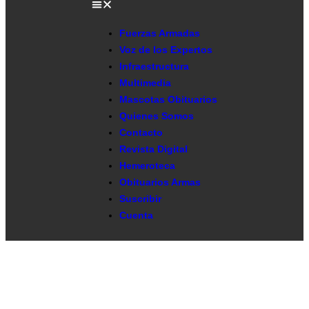
Fuerzas Armadas
Voz de los Expertos
Infraestructura
Multimedia
Mascotas Obituarios
Quienes Somos
Contacto
Revista Digital
Hemeroteca
Obituarios Armas
Suscribir
Cuenta