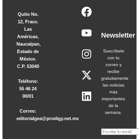
Quito No.
Home
12, Fracc.
Home
Las
Fuerzas
Newsletter
Américas,
Armadas
Naucalpan,
Fuerzas
Suscríbete
Estado de
Armadas
con tu
México.
correo y
C.P. 53040
Voz de
recibe
los
gratuitamente
Teléfono:
Expertos
las noticias
55 46 24
Voz
más
00/01
de
importantes
los
de la
Correo:
semana.
Expertos
editorialgea@prodigy.net.mx
Infraestructura
Infraestructura