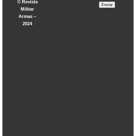
© Revista
Multimedia
Militar
Multimedia
Armas –
2024
Quienes
Somos
Quienes
Somos
Contacto
Contacto
Revista
Digital
Revista
Digital
Hemeroteca
Hemeroteca