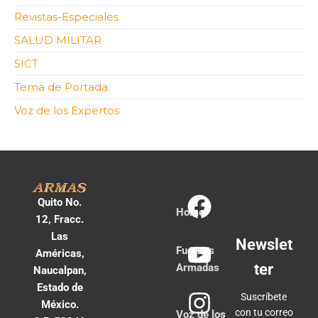
Revistas-Especiales
SALUD MILITAR
SICT
Tema de Portada
Voz de los Expertos
Quito No.
Home
12, Fracc.
Las
Newslet
Fuerzas
Américas,
ter
Armadas
Naucalpan,
Estado de
Suscríbete
México.
con tu correo
Voz de los