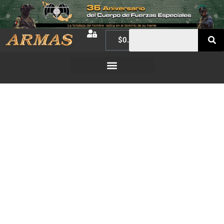
$
0.00