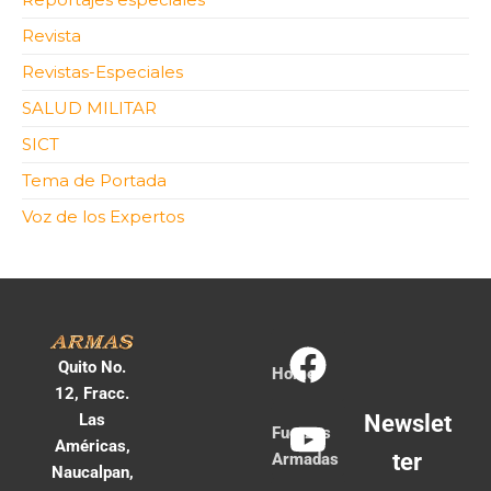
Revista
Revistas-Especiales
SALUD MILITAR
SICT
Tema de Portada
Voz de los Expertos
Quito No.
Home
12, Fracc.
Las
Newslet
Fuerzas
Américas,
ter
Armadas
Naucalpan,