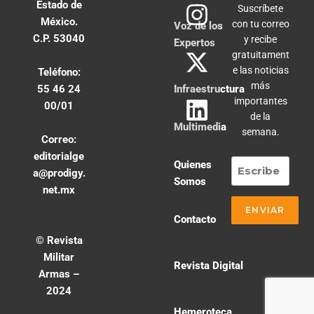
Estado de
Suscríbete
México.
con tu correo
Voz de los
C.P. 53040
y recibe
Expertos
gratuitament
e las noticias
Teléfono:
más
55 46 24
Infraestructura
importantes
00/01
de la
Multimedia
semana.
Correo:
editorialge
Quienes
a@prodigy.
Somos
net.mx
Contacto
© Revista
Militar
Revista Digital
Armas –
2024
Hemeroteca