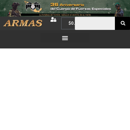
$
0.00