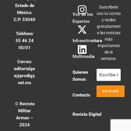
Estado de
Suscríbete
México.
con tu correo
Voz de los
C.P. 53040
y recibe
Expertos
gratuitament
e las noticias
Teléfono:
más
55 46 24
Infraestructura
importantes
00/01
de la
Multimedia
semana.
Correo:
editorialge
Quienes
a@prodigy.
Somos
net.mx
Contacto
© Revista
Militar
Revista Digital
Armas –
2024