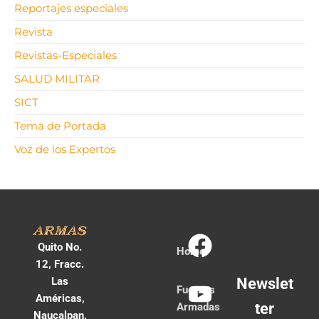
Reportajes especiales
Revista
Revistas-Especiales
SALUD MILITAR
SICT
Tema de Portada
Voz de los Expertos
Quito No.
Home
12, Fracc.
Las
Newslet
Fuerzas
Américas,
ter
Armadas
Naucalpan,