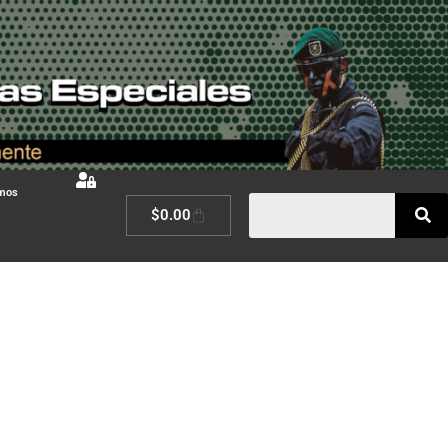
omos
$
0.00