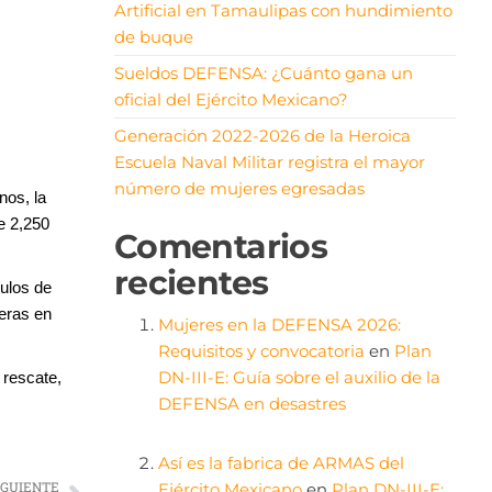
Artificial en Tamaulipas con hundimiento
de buque
Sueldos DEFENSA: ¿Cuánto gana un
oficial del Ejército Mexicano?
Generación 2022-2026 de la Heroica
Escuela Naval Militar registra el mayor
número de mujeres egresadas
nos, la
e 2,250
Comentarios
recientes
culos de
eras en
Mujeres en la DEFENSA 2026:
Requisitos y convocatoria
en
Plan
DN-III-E: Guía sobre el auxilio de la
 rescate,
DEFENSA en desastres
Así es la fabrica de ARMAS del
IGUIENTE
Ejército Mexicano
en
Plan DN-III-E: