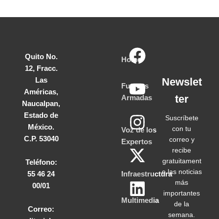
Quito No.
Home
12, Fracc.
Las
Newslet
Fuerzas
Américas,
ter
Armadas
Naucalpan,
Estado de
Suscríbete
México.
con tu
Voz de los
C.P. 53040
correo y
Expertos
recibe
gratuitament
Teléfono:
e las noticias
55 46 24
Infraestructura
más
00/01
importantes
Multimedia
de la
Correo:
semana.