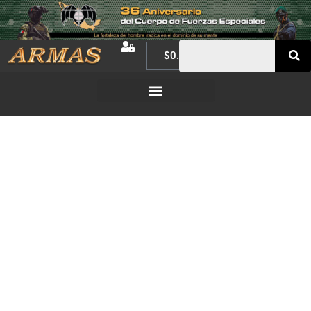
$
0.00